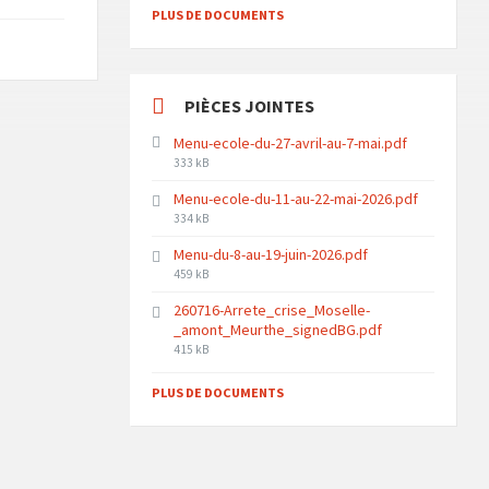
PLUS DE DOCUMENTS
PIÈCES JOINTES
Menu-ecole-du-27-avril-au-7-mai.pdf
File
333 kB
size:
Menu-ecole-du-11-au-22-mai-2026.pdf
File
334 kB
size:
Menu-du-8-au-19-juin-2026.pdf
File
459 kB
size:
260716-Arrete_crise_Moselle-
_amont_Meurthe_signedBG.pdf
File
415 kB
size:
PLUS DE DOCUMENTS