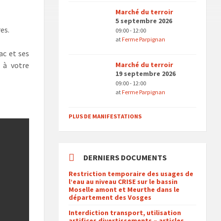
Marché du terroir
5 septembre 2026
es.
09:00 - 12:00
at
Ferme Parpignan
ac et ses
t à votre
Marché du terroir
19 septembre 2026
09:00 - 12:00
at
Ferme Parpignan
PLUS DE MANIFESTATIONS
DERNIERS DOCUMENTS
Restriction temporaire des usages de
l’eau au niveau CRISE sur le bassin
Moselle amont et Meurthe dans le
département des Vosges
Interdiction transport, utilisation
artifices divertissements – articles