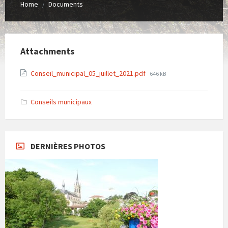
Home
Documents
/
Attachments
File
Conseil_municipal_05_juillet_2021.pdf
646 kB
size:
Conseils municipaux
DERNIÈRES PHOTOS