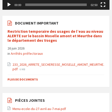
00:00
02:50
DOCUMENT IMPORTANT
Restriction temporaire des usages de l’eau au niveau
ALERTE sur le bassin Moselle amont et Meurthe dans
le département des Vosges
26 juin 2026
in
Arrêtés préfectoraux
233_2026_ARRETE_SECHERESSE_MOSELLE_AMONT_MEURTHE.
File
pdf
6 MB
size:
PLUS DE DOCUMENTS
PIÈCES JOINTES
Menu-ecole-du-27-avril-au-7-mai.pdf