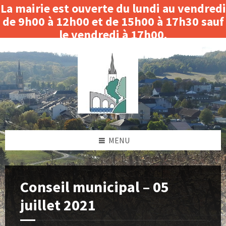
La mairie est ouverte du lundi au vendredi
de 9h00 à 12h00 et de 15h00 à 17h30 sauf
le vendredi à 17h00.
Skip
Skip
Skip
Skip
Fermeture le matin du 3 au 14 août 2026.
to
to
to
to
content
left
right
footer
sidebar
sidebar
MENU
Conseil municipal – 05
juillet 2021