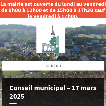
La mairie est ouverte du lundi au vendredi
de 9h00 à 12h00 et de 15h00 à 17h30 sauf
le vendredi à 17h00.
Skip
Skip
Skip
Skip
Fermeture le matin du 3 au 14 août 2026.
to
to
to
to
content
left
right
footer
sidebar
sidebar
MENU
Conseil municipal – 17 mars
2025