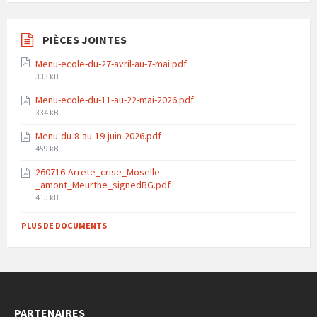
PIÈCES JOINTES
Menu-ecole-du-27-avril-au-7-mai.pdf
File
333 kB
size:
Menu-ecole-du-11-au-22-mai-2026.pdf
File
334 kB
size:
Menu-du-8-au-19-juin-2026.pdf
File
459 kB
size:
260716-Arrete_crise_Moselle-
_amont_Meurthe_signedBG.pdf
File
415 kB
size:
PLUS DE DOCUMENTS
PARTENAIRES