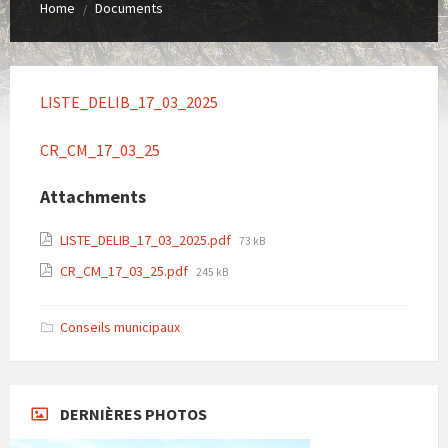
Home
Documents
/
LISTE_DELIB_17_03_2025
CR_CM_17_03_25
Attachments
File
LISTE_DELIB_17_03_2025.pdf
73 kB
size:
File
CR_CM_17_03_25.pdf
245 kB
size:
Conseils municipaux
DERNIÈRES PHOTOS