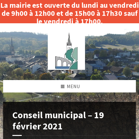
La mairie est ouverte du lundi au vendredi
de 9h00 à 12h00 et de 15h00 à 17h30 sauf
le vendredi à 17h00.
Skip
Skip
Skip
Skip
Fermeture le matin du 3 au 14 août 2026.
to
to
to
to
content
left
right
footer
sidebar
sidebar
MENU
Conseil municipal – 19
février 2021