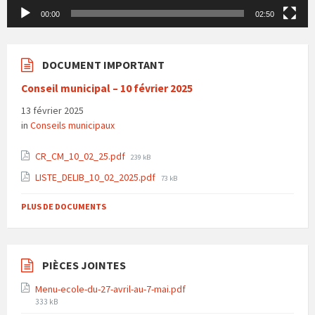
00:00
02:50
DOCUMENT IMPORTANT
Conseil municipal – 10 février 2025
13 février 2025
in
Conseils municipaux
File
CR_CM_10_02_25.pdf
239 kB
size:
File
LISTE_DELIB_10_02_2025.pdf
73 kB
size:
PLUS DE DOCUMENTS
PIÈCES JOINTES
Menu-ecole-du-27-avril-au-7-mai.pdf
File
333 kB
size: