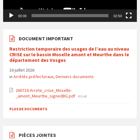
00:00
02:50
DOCUMENT IMPORTANT
Restriction temporaire des usages de l’eau au niveau
CRISE sur le bassin Moselle amont et Meurthe dans le
département des Vosges
16 juillet 2026
in
Arrêtés préfectoraux
,
Derniers documents
260716-Arrete_crise_Moselle-
File
_amont_Meurthe_signedBG.pdf
415 kB
size:
PLUS DE DOCUMENTS
PIÈCES JOINTES