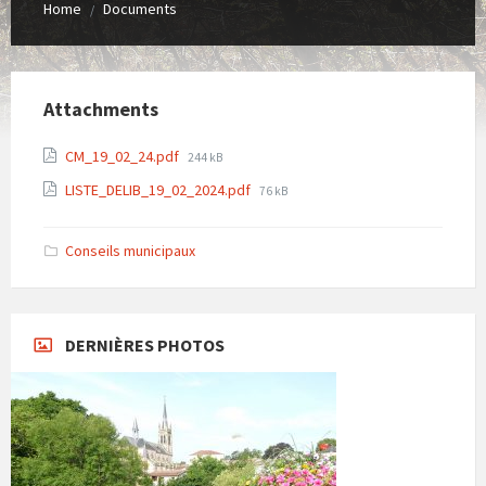
Home
Documents
/
Attachments
File
CM_19_02_24.pdf
244 kB
size:
File
LISTE_DELIB_19_02_2024.pdf
76 kB
size:
Conseils municipaux
DERNIÈRES PHOTOS