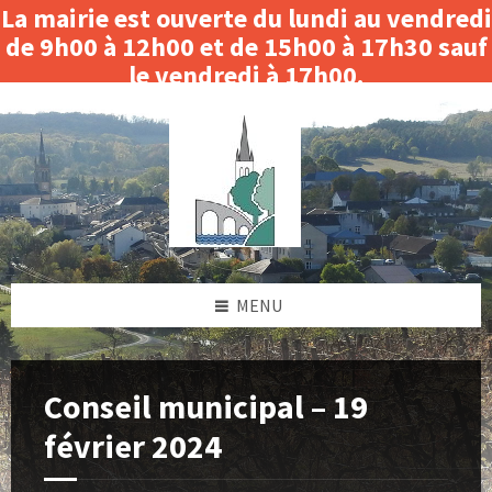
La mairie est ouverte du lundi au vendredi
de 9h00 à 12h00 et de 15h00 à 17h30 sauf
le vendredi à 17h00.
Skip
Skip
Skip
Skip
Fermeture le matin du 3 au 14 août 2026.
to
to
to
to
content
left
right
footer
sidebar
sidebar
MENU
Conseil municipal – 19
février 2024