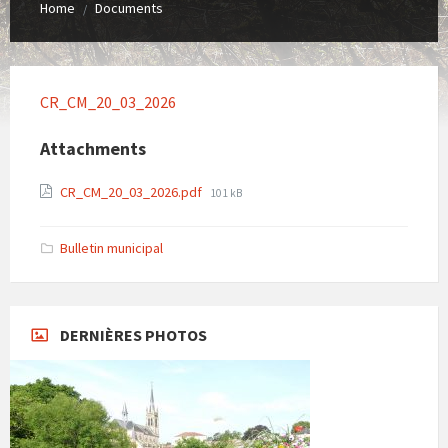
Home
Documents
/
CR_CM_20_03_2026
Attachments
File
CR_CM_20_03_2026.pdf
101 kB
size:
Bulletin municipal
DERNIÈRES PHOTOS