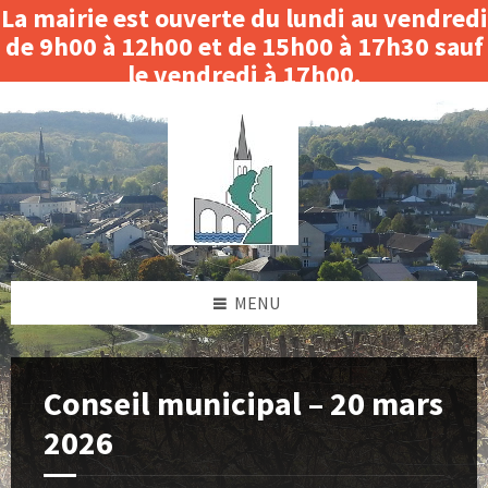
La mairie est ouverte du lundi au vendredi
de 9h00 à 12h00 et de 15h00 à 17h30 sauf
le vendredi à 17h00.
Skip
Skip
Skip
Skip
Fermeture le matin du 3 au 14 août 2026.
to
to
to
to
content
left
right
footer
sidebar
sidebar
MENU
Conseil municipal – 20 mars
2026