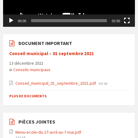
00:00
02:50
DOCUMENT IMPORTANT
Conseil municipal – 01 septembre 2021
13 décembre 2021
in
Conseils municipaux
File
Conseil_municipal_01_septembre_2021.pdf
293 kB
size:
PLUS DE DOCUMENTS
PIÈCES JOINTES
Menu-ecole-du-27-avril-au-7-mai.pdf
File
333 kB