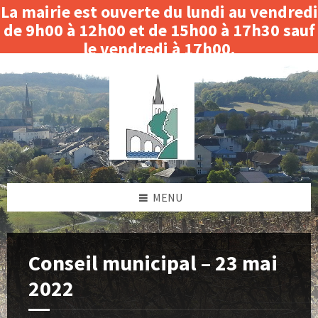
La mairie est ouverte du lundi au vendredi
de 9h00 à 12h00 et de 15h00 à 17h30 sauf
le vendredi à 17h00.
Skip
Skip
Skip
Skip
Fermeture le matin du 3 au 14 août 2026.
to
to
to
to
content
left
right
footer
sidebar
sidebar
MENU
Conseil municipal – 23 mai
2022