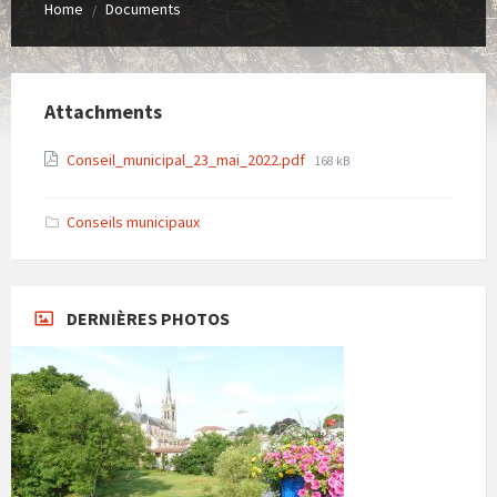
Home
Documents
/
Attachments
File
Conseil_municipal_23_mai_2022.pdf
168 kB
size:
Conseils municipaux
DERNIÈRES PHOTOS