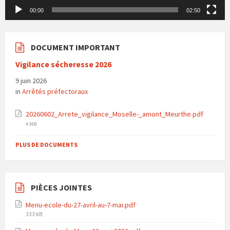
00:00
02:50
DOCUMENT IMPORTANT
Vigilance sécheresse 2026
9 juin 2026
in
Arrêtés préfectoraux
File
20260602_Arrete_vigilance_Moselle-_amont_Meurthe.pdf
size:
4 MB
PLUS DE DOCUMENTS
PIÈCES JOINTES
Menu-ecole-du-27-avril-au-7-mai.pdf
File
333 kB
size: