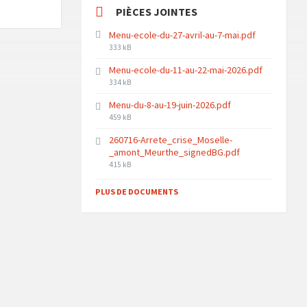
PIÈCES JOINTES
Menu-ecole-du-27-avril-au-7-mai.pdf
File
333 kB
size:
Menu-ecole-du-11-au-22-mai-2026.pdf
File
334 kB
size:
Menu-du-8-au-19-juin-2026.pdf
File
459 kB
size:
260716-Arrete_crise_Moselle-
_amont_Meurthe_signedBG.pdf
File
415 kB
size:
PLUS DE DOCUMENTS