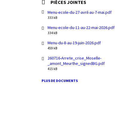
PIÈCES JOINTES
Menu-ecole-du-27-avril-au-7-mai.pdf
File
333 kB
size:
Menu-ecole-du-11-au-22-mai-2026.pdf
File
334 kB
size:
Menu-du-8-au-19-juin-2026.pdf
File
459 kB
size:
260716-Arrete_crise_Moselle-
_amont_Meurthe_signedBG.pdf
File
415 kB
size:
PLUS DE DOCUMENTS