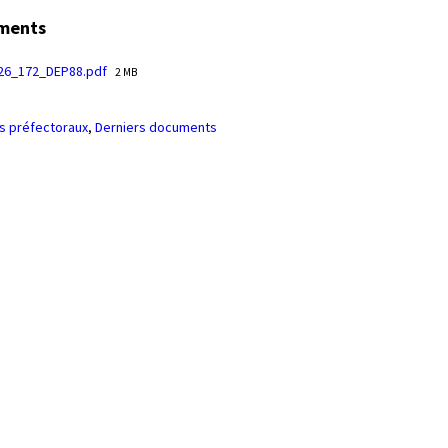
ments
File
26_172_DEP88.pdf
2 MB
size:
s préfectoraux
,
Derniers documents