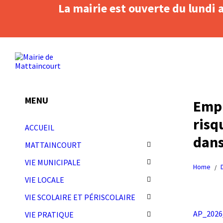
La mairie est ouverte du lundi 
Skip
Skip
Skip
Skip
to
to
to
to
content
left
right
footer
sidebar
sidebar
MENU
Empl
risq
ACCUEIL
dans
MATTAINCOURT
VIE MUNICIPALE
Home
/
VIE LOCALE
VIE SCOLAIRE ET PÉRISCOLAIRE
AP_2026
VIE PRATIQUE