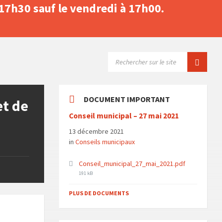
 17h30 sauf le vendredi à 17h00.
SEARCH:
DOCUMENT IMPORTANT
et de
Conseil municipal – 27 mai 2021
13 décembre 2021
in
Conseils municipaux
File
Conseil_municipal_27_mai_2021.pdf
size:
191 kB
PLUS DE DOCUMENTS