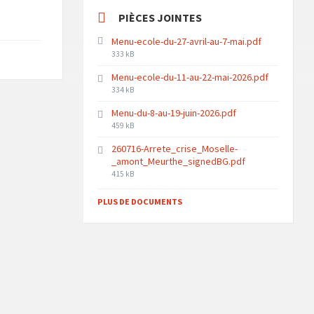
PIÈCES JOINTES
Menu-ecole-du-27-avril-au-7-mai.pdf
File
333 kB
size:
Menu-ecole-du-11-au-22-mai-2026.pdf
File
334 kB
size:
Menu-du-8-au-19-juin-2026.pdf
File
459 kB
size:
260716-Arrete_crise_Moselle-
_amont_Meurthe_signedBG.pdf
File
415 kB
size:
PLUS DE DOCUMENTS