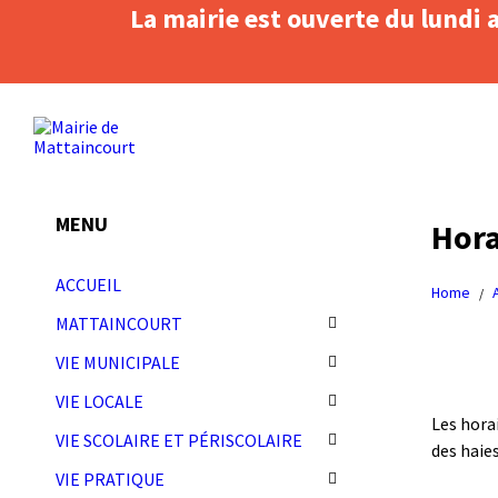
La mairie est ouverte du lundi 
Skip
Skip
Skip
Skip
to
to
to
to
content
left
right
footer
sidebar
sidebar
MENU
Hora
ACCUEIL
Home
/
MATTAINCOURT
VIE MUNICIPALE
VIE LOCALE
Les horai
VIE SCOLAIRE ET PÉRISCOLAIRE
des haies
VIE PRATIQUE