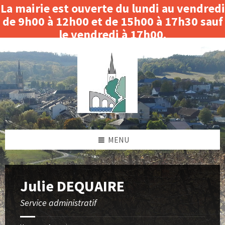
La mairie est ouverte du lundi au vendredi
de 9h00 à 12h00 et de 15h00 à 17h30 sauf
le vendredi à 17h00.
Skip
Skip
Skip
Fermeture le matin du 3 au 14 août 2026.
to
to
to
content
left
footer
sidebar
MENU
Julie DEQUAIRE
Service administratif