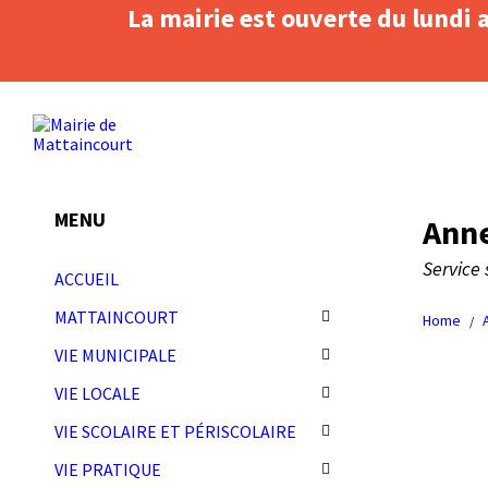
La mairie est ouverte du lundi 
Skip
Skip
Skip
to
to
to
content
left
footer
sidebar
MENU
Ann
Service 
ACCUEIL
MATTAINCOURT
Home
/
VIE MUNICIPALE
VIE LOCALE
VIE SCOLAIRE ET PÉRISCOLAIRE
VIE PRATIQUE