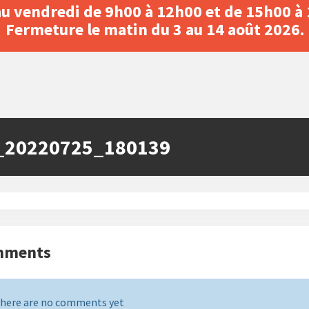
au vendredi de 9h00 à 12h00 et de 15h00 à
Fermeture le matin du 3 au 14 août 2026.
_20220725_180139
mments
here are no comments yet