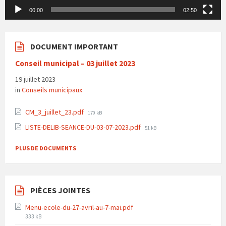
00:00
02:50
DOCUMENT IMPORTANT
Conseil municipal – 03 juillet 2023
19 juillet 2023
in
Conseils municipaux
File
CM_3_juillet_23.pdf
170 kB
size:
File
LISTE-DELIB-SEANCE-DU-03-07-2023.pdf
51 kB
size:
PLUS DE DOCUMENTS
PIÈCES JOINTES
Menu-ecole-du-27-avril-au-7-mai.pdf
File
333 kB
size: