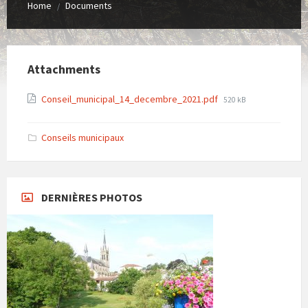
Home
Documents
/
Attachments
File
Conseil_municipal_14_decembre_2021.pdf
520 kB
size:
Conseils municipaux
DERNIÈRES PHOTOS