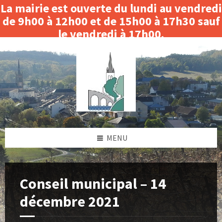
La mairie est ouverte du lundi au vendredi
de 9h00 à 12h00 et de 15h00 à 17h30 sauf
le vendredi à 17h00.
Skip
Skip
Skip
Skip
Fermeture le matin du 3 au 14 août 2026.
to
to
to
to
content
left
right
footer
sidebar
sidebar
MENU
Conseil municipal – 14
décembre 2021