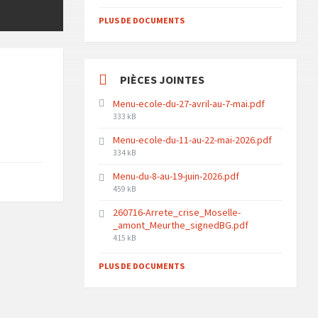
size:
PLUS DE DOCUMENTS
PIÈCES JOINTES
Menu-ecole-du-27-avril-au-7-mai.pdf
File
333 kB
size:
Menu-ecole-du-11-au-22-mai-2026.pdf
File
334 kB
size:
Menu-du-8-au-19-juin-2026.pdf
File
459 kB
size:
260716-Arrete_crise_Moselle-
_amont_Meurthe_signedBG.pdf
File
415 kB
size:
PLUS DE DOCUMENTS