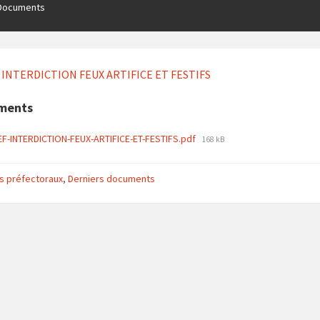
Documents
 INTERDICTION FEUX ARTIFICE ET FESTIFS
ments
File
F-INTERDICTION-FEUX-ARTIFICE-ET-FESTIFS.pdf
168 kB
size:
s préfectoraux
,
Derniers documents