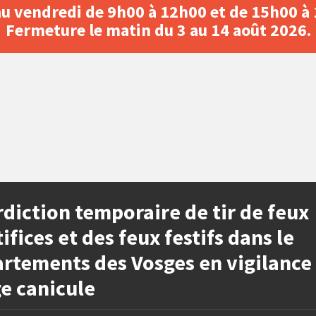
au vendredi de 9h00 à 12h00 et de 15h00 à
Fermeture le matin du 3 au 14 août 2026.
rdiction temporaire de tir de feux
tifices et des feux festifs dans le
rtements des Vosges en vigilance
e canicule